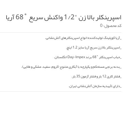
اسپرینکلر بالا زن "1/2 واکنش سریع ˚68 آریا
کد محصول: 0
_آریا کوپلینگ تولیدکننده انواع اسپرینکلرهای آتش‌نشانی.
_اسپرینکلر بالا زن سریع آریا سایز 1.2 اینچ.
_حباب اسپرینکلر ˚68 برند Day-Impex انگلستان.
_بدنه برنجی مستحکم و یکپارچه با آبکاری متنوع (کروم، سفید، مشکی و طلایی).
_فشار کاری 12 بار و فشار آزمون 35 بار.
_دارای تأییدیه سازمان آتش‌نشانی تهران.