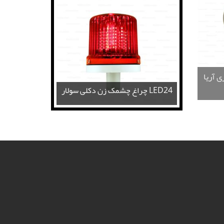
ی آریا
شیر پروانه‌ای آتش‌نشانی BEST مدل
BWB
چراغ چشمک زن دکلی سولار LED24