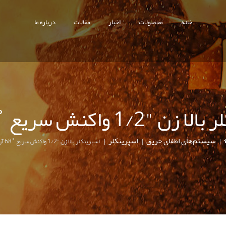
خانه
محصولات
اخبار
مقالات
درباره ما
"1/2 واکنش سریع ˚68 آریا
سیستم‌های اطفای حریق
اسپرینکلر
|
|
|
اسپرینکلر بالا زن "1/2 واکنش سریع ˚68 آریا