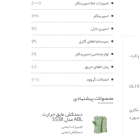
تجهیزات خط اسپرینکلر
(100)
اسپرینکلر
(78)
اسپری نازل
(6)
سیستم اطفای گازی
(4)
لوازم جانبی اسپرینکلر
لب‌های صنعتی شروع کرد.
(9)
پنل اطفای حریق
(1)
اتصالات گروود
(11)
اسپرینکلر ایرانی با کیفیت است که مطابق استانداردهای بین‌المللی NFPA13 (نصب اسپرینکلر)، DIN EN12259 و UL199
محصولات پیشنهادی
آبکاری
دستکش عایق حرارت
 استفاده شده که مــورد
ABL مدل S538
تجهیزات ایمنی
دستکش ایمنی