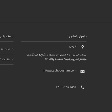
راههای تماس
دسته بندی
آدرس:
همه مقال
تهران٬ خیابان امام خمینی٬ نرسیده به کوچه جهانگردی ٬
مجتمع تجاری رشید۲ طبقه ۵ پلاک ۲۴
مقالات 
info@atashpooshan.com
021-66970590