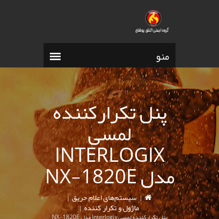
پنل تکرارکننده
لمسی
INTERLOGIX
مدل NX-1820E
سیستم‌های اعلام حریق
|
|
ماژول و تکرار کننده
|
پنل تکرارکننده لمسی Interlogix مدل NX-1820E