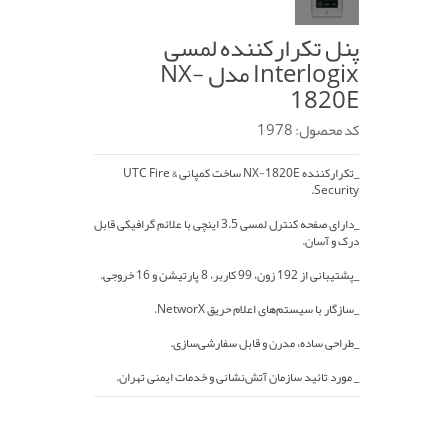
پنل تکرارکننده لمسی
Interlogix مدل NX-
1820E
کد محصول: 1978
_تکرارکننده NX-1820E ساخت کمپانی UTC Fire &
Security.
_دارای صفحه کنترل لمسی 3.5 اینچی با علائم گرافیکی قابل‌
درک و آسان.
_پشتیبانی از 192 زون، 99 کاربر، 8 پارتیشن و 16 خروجی.
_سازگار با سیستم‌های اعلام حریق NetworX.
_طراحی ساده، مدرن و قابل سفارشی‌سازی.
_ مورد تائید سازمان آتش‌نشانی و خدمات ایمنی تهران.