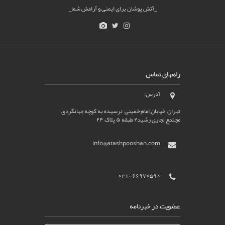
_آتش پوشان برای ایمنی و آرامش شما_
راههای تماس
آدرس:
تهران٬ خیابان امام خمینی٬ نرسیده به کوچه جهانگردی ٬
مجتمع تجاری رشید۲ طبقه ۵ پلاک ۲۴
info@atashpooshan.com
021-66970590
عضویت در خبرنامه