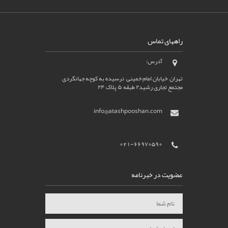
راههای تماس
آدرس:
تهران٬ خیابان امام خمینی٬ نرسیده به کوچه جهانگردی ٬
مجتمع تجاری رشید۲ طبقه ۵ پلاک ۲۴
info@atashpooshan.com
021-66970590
عضویت در خبرنامه